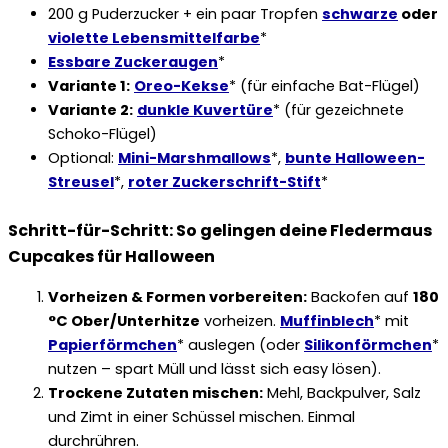
200 g Puderzucker + ein paar Tropfen
schwarze
oder
violette Lebensmittelfarbe
*
Essbare Zuckeraugen
*
Variante 1:
Oreo-Kekse
* (für einfache Bat-Flügel)
Variante 2:
dunkle Kuvertüre
* (für gezeichnete
Schoko-Flügel)
Optional:
Mini-Marshmallows
*,
bunte Halloween-
Streusel
*,
roter Zuckerschrift-Stift
*
Schritt-für-Schritt: So gelingen deine Fledermaus
Cupcakes für Halloween
Vorheizen & Formen vorbereiten:
Backofen auf
180
°C Ober/Unterhitze
vorheizen.
Muffinblech
* mit
Papierförmchen
* auslegen (oder
Silikonförmchen
*
nutzen – spart Müll und lässt sich easy lösen).
Trockene Zutaten mischen:
Mehl, Backpulver, Salz
und Zimt in einer Schüssel mischen. Einmal
durchrühren.