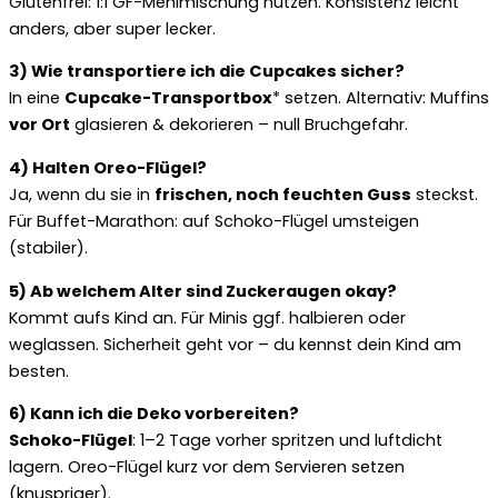
Glutenfrei: 1:1 GF-Mehlmischung nutzen. Konsistenz leicht
anders, aber super lecker.
3) Wie transportiere ich die Cupcakes sicher?
In eine
Cupcake-Transportbox
* setzen. Alternativ: Muffins
vor Ort
glasieren & dekorieren – null Bruchgefahr.
4) Halten Oreo-Flügel?
Ja, wenn du sie in
frischen, noch feuchten Guss
steckst.
Für Buffet-Marathon: auf Schoko-Flügel umsteigen
(stabiler).
5) Ab welchem Alter sind Zuckeraugen okay?
Kommt aufs Kind an. Für Minis ggf. halbieren oder
weglassen. Sicherheit geht vor – du kennst dein Kind am
besten.
6) Kann ich die Deko vorbereiten?
Schoko-Flügel
: 1–2 Tage vorher spritzen und luftdicht
lagern. Oreo-Flügel kurz vor dem Servieren setzen
(knuspriger).