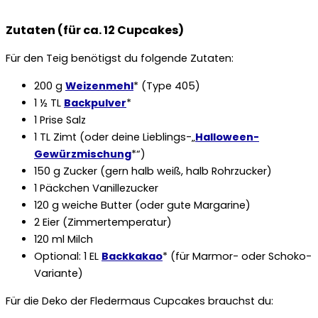
Zutaten (für ca. 12 Cupcakes)
Für den Teig benötigst du folgende Zutaten:
200 g
Weizenmehl
* (Type 405)
1 ½ TL
Backpulver
*
1 Prise Salz
1 TL Zimt (oder deine Lieblings-„
Halloween-
Gewürzmischung
*“)
150 g Zucker (gern halb weiß, halb Rohrzucker)
1 Päckchen Vanillezucker
120 g weiche Butter (oder gute Margarine)
2 Eier (Zimmertemperatur)
120 ml Milch
Optional: 1 EL
Backkakao
* (für Marmor- oder Schoko-
Variante)
Für die Deko der Fledermaus Cupcakes brauchst du: