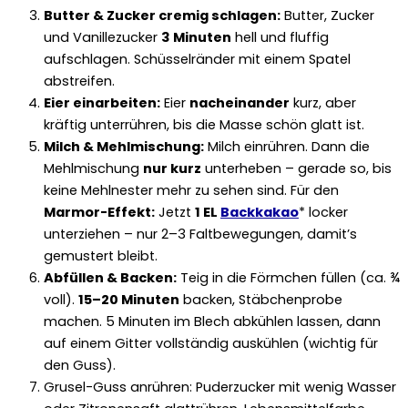
Butter & Zucker cremig schlagen:
Butter, Zucker
und Vanillezucker
3 Minuten
hell und fluffig
aufschlagen. Schüsselränder mit einem Spatel
abstreifen.
Eier einarbeiten:
Eier
nacheinander
kurz, aber
kräftig unterrühren, bis die Masse schön glatt ist.
Milch & Mehlmischung:
Milch einrühren. Dann die
Mehlmischung
nur kurz
unterheben – gerade so, bis
keine Mehlnester mehr zu sehen sind. Für den
Marmor-Effekt:
Jetzt
1 EL
Backkakao
* locker
unterziehen – nur 2–3 Faltbewegungen, damit’s
gemustert bleibt.
Abfüllen & Backen:
Teig in die Förmchen füllen (ca. ¾
voll).
15–20 Minuten
backen, Stäbchenprobe
machen. 5 Minuten im Blech abkühlen lassen, dann
auf einem Gitter vollständig auskühlen (wichtig für
den Guss).
Grusel-Guss anrühren: Puderzucker mit wenig Wasser