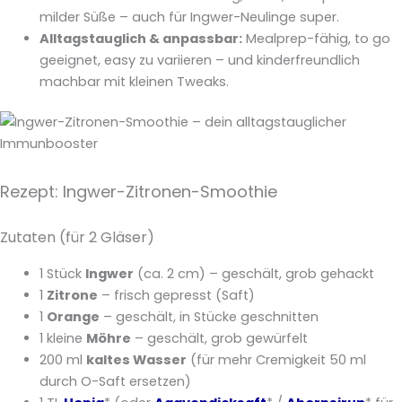
milder Süße – auch für Ingwer-Neulinge super.
Alltagstauglich & anpassbar:
Mealprep-fähig, to go
geeignet, easy zu variieren – und kinderfreundlich
machbar mit kleinen Tweaks.
Rezept: Ingwer-Zitronen-Smoothie
Zutaten (für 2 Gläser)
1 Stück
Ingwer
(ca. 2 cm) – geschält, grob gehackt
1
Zitrone
– frisch gepresst (Saft)
1
Orange
– geschält, in Stücke geschnitten
1 kleine
Möhre
– geschält, grob gewürfelt
200 ml
kaltes Wasser
(für mehr Cremigkeit 50 ml
durch O-Saft ersetzen)