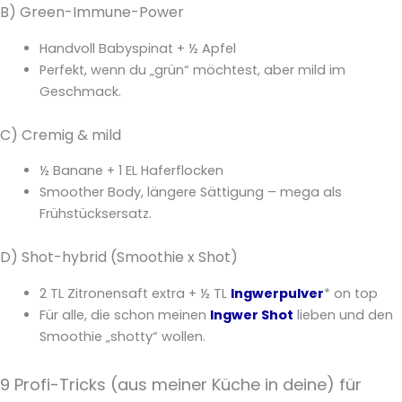
B) Green-Immune-Power
Handvoll Babyspinat + ½ Apfel
Perfekt, wenn du „grün“ möchtest, aber mild im
Geschmack.
C) Cremig & mild
½ Banane + 1 EL Haferflocken
Smoother Body, längere Sättigung – mega als
Frühstücksersatz.
D) Shot-hybrid (Smoothie x Shot)
2 TL Zitronensaft extra + ½ TL
Ingwerpulver
* on top
Für alle, die schon meinen
Ingwer Shot
lieben und den
Smoothie „shotty“ wollen.
9 Profi-Tricks (aus meiner Küche in deine) für