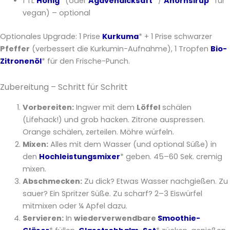
1 TL
Honig
* (oder
Agavendicksaft
* /
Ahornsirup
* für
vegan) – optional
Optionales Upgrade: 1 Prise
Kurkuma
* + 1 Prise schwarzer
Pfeffer
(verbessert die Kurkumin-Aufnahme), 1 Tropfen
Bio-
Zitronenöl
* für den Frische-Punch.
Zubereitung – Schritt für Schritt
Vorbereiten:
Ingwer mit dem
Löffel
schälen
(Lifehack!) und grob hacken. Zitrone auspressen.
Orange schälen, zerteilen. Möhre würfeln.
Mixen:
Alles mit dem Wasser (und optional Süße) in
den
Hochleistungsmixer
* geben. 45–60 Sek. cremig
mixen.
Abschmecken:
Zu dick? Etwas Wasser nachgießen. Zu
sauer? Ein Spritzer Süße. Zu scharf? 2–3 Eiswürfel
mitmixen oder ¼ Apfel dazu.
Servieren:
In
wiederverwendbare
Smoothie-