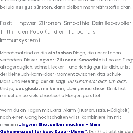
schälen (die weiße Haut kann bitter sein). Möhre kannst du
bei Bio
nur gut bürsten
, dann bleiben mehr Nährstoffe dran.
Fazit – Ingwer-Zitronen-Smoothie: Dein liebevoller
Tritt in den Popo (und ein Turbo fürs
Immunsystem)
Manchmal sind es die
einfachen
Dinge, die unser Leben
verändern. Dieser
Ingwer-Zitronen-Smoothie
ist so ein Ding:
alltagstauglich, schnell, lecker – und richtig gut für dich. Er ist
der kleine „Ich-kann-das“-Moment zwischen Kita, Schule,
Mails und Meeting, der dir sagt:
Du kümmerst dich um dich.
Und ja,
das glaubt mir keiner
, aber genau dieser Drink hat
mir schon so viele chaotische Morgen gerettet.
Wenn du an Tagen mit Extra-Alarm (Husten, Hals, Müdigkeit)
noch einen Gang hochschalten willst, kombiniere ihn mit
meinem
„Ingwer Shot selber machen – Mein
Geheimrezept für busy Super-Moms“
. Der Shot gibt dir den