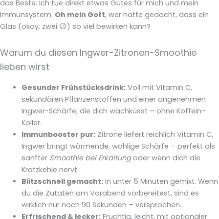
das Beste: Ich tue direkt etwas Gutes für mich und mein
Immunsystem.
Oh mein Gott
, wer hätte gedacht, dass ein
Glas (okay, zwei 😉) so viel bewirken kann?
Warum du diesen Ingwer-Zitronen-Smoothie
lieben wirst
Gesunder Frühstücksdrink:
Voll mit Vitamin C,
sekundären Pflanzenstoffen und einer angenehmen
Ingwer-Schärfe, die dich wachküsst – ohne Koffein-
Koller.
Immunbooster pur:
Zitrone liefert reichlich Vitamin C,
Ingwer bringt wärmende, wohlige Schärfe – perfekt als
sanfter
Smoothie bei Erkältung
oder wenn dich die
Kratzkehle nervt.
Blitzschnell gemacht:
In unter 5 Minuten gemixt. Wenn
du die Zutaten am Vorabend vorbereitest, sind es
wirklich nur noch 90 Sekunden – versprochen.
Erfrischend & lecker:
Fruchtig, leicht, mit optionaler