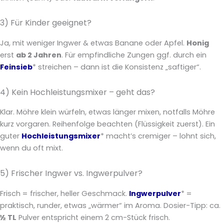
3) Für Kinder geeignet?
Ja, mit weniger Ingwer & etwas Banane oder Apfel.
Honig
erst
ab 2 Jahren
. Für empfindliche Zungen ggf. durch ein
Feinsieb
* streichen – dann ist die Konsistenz „saftiger“.
4) Kein Hochleistungsmixer – geht das?
Klar. Möhre klein würfeln, etwas länger mixen, notfalls Möhre
kurz vorgaren. Reihenfolge beachten (Flüssigkeit zuerst). Ein
guter
Hochleistungsmixer
* macht’s cremiger – lohnt sich,
wenn du oft mixt.
5) Frischer Ingwer vs. Ingwerpulver?
Frisch = frischer, heller Geschmack.
Ingwerpulver
* =
praktisch, runder, etwas „wärmer“ im Aroma. Dosier-Tipp: ca.
½ TL
Pulver entspricht einem 2 cm-Stück frisch.