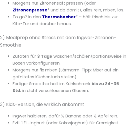
Morgens nur Zitronensaft pressen (oder
Zitronenpresse
* und ab damit), alles rein, mixen, los.
To go? In den
Thermobecher
* – hält frisch bis zur
Kita-Tür und darüber hinaus.
2) Mealprep ohne Stress mit dem Ingwer-Zitronen-
Smoothie
Zutaten für
3 Tage
waschen/schälen/portionsweise in
Boxen vorkonfigurieren.
Morgens nur fix mixen (Lärmarm-Tipp: Mixer auf ein
gefaltetes Küchentuch stellen).
Fertiger Smoothie hält im Kühlschrank
bis zu 24–36
Std.
in dicht verschlossenen Gläsern.
3) Kids-Version, die wirklich ankommt
Ingwer halbieren, dafür ½ Banane oder ½ Apfel rein.
Evtl. 1 EL Joghurt (oder Kokosjoghurt) für Cremigkeit.