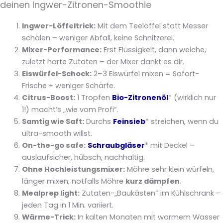
deinen Ingwer-Zitronen-Smoothie
Ingwer-Löffeltrick:
Mit dem Teelöffel statt Messer
schälen – weniger Abfall, keine Schnitzerei.
Mixer-Performance:
Erst Flüssigkeit, dann weiche,
zuletzt harte Zutaten – der Mixer dankt es dir.
Eiswürfel-Schock:
2–3 Eiswürfel mixen = Sofort-
Frische + weniger Schärfe.
Citrus-Boost:
1 Tropfen
Bio-Zitronenöl
* (wirklich nur
1!) macht’s „wie vom Profi“.
Samtig wie Saft:
Durchs
Feinsieb
* streichen, wenn du
ultra-smooth willst.
On-the-go safe:
Schraubgläser
* mit Deckel –
auslaufsicher, hübsch, nachhaltig.
Ohne Hochleistungsmixer:
Möhre sehr klein würfeln,
länger mixen; notfalls Möhre
kurz dämpfen
.
Mealprep light:
Zutaten-„Baukästen“ im Kühlschrank –
jeden Tag in 1 Min. variiert.
Wärme-Trick:
In kalten Monaten mit warmem Wasser