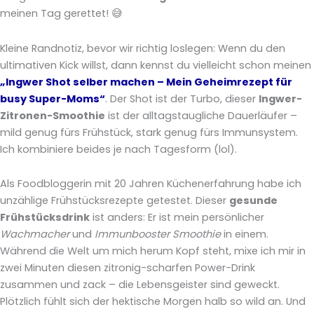
meinen Tag gerettet! 😅
Kleine Randnotiz, bevor wir richtig loslegen: Wenn du den
ultimativen Kick willst, dann kennst du vielleicht schon meinen
„Ingwer Shot selber machen – Mein Geheimrezept für
busy Super-Moms“
. Der Shot ist der Turbo, dieser
Ingwer-
Zitronen-Smoothie
ist der alltagstaugliche Dauerläufer –
mild genug fürs Frühstück, stark genug fürs Immunsystem.
Ich kombiniere beides je nach Tagesform (lol).
Als Foodbloggerin mit 20 Jahren Küchenerfahrung habe ich
unzählige Frühstücksrezepte getestet. Dieser
gesunde
Frühstücksdrink
ist anders: Er ist mein persönlicher
Wachmacher
und
Immunbooster Smoothie
in einem.
Während die Welt um mich herum Kopf steht, mixe ich mir in
zwei Minuten diesen zitronig-scharfen Power-Drink
zusammen und zack – die Lebensgeister sind geweckt.
Plötzlich fühlt sich der hektische Morgen halb so wild an. Und