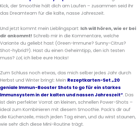
Kick, der Smoothie hält dich am Laufen – zusammen seid ihr
das Dreamteam für die kalte, nasse Jahreszeit.
Und jetzt kommt mein Lieblingspart:
Ich will hören, wie er bei
dir ankommt!
Schreib mir in die Kommentare, welche
Variante du geliebt hast (Green-Immune? Sunny-Citrus?
Shot-hybrid?). Hast du einen Geheimtipp, den ich testen
muss?
Lol
, ich liebe eure Hacks!
Zum Schluss noch etwas, das mich selber jedes Jahr durch
Herbst und Winter bringt: Mein
Rezeptkarten-Set „20
geniale Immun-Booster Shots to go für ein starkes
Immunsystem in der kalten und nassen Jahreszeit“
. Das
ist dein perfekter Vorrat an kleinen, schnellen Power-Shots –
ideal zum Kombinieren mit diesem Smoothie. Pack’s dir auf
die Küchenzeile, misch jeden Tag einen, und du wirst staunen,
wie sehr dich diese Mini-Routine trägt.