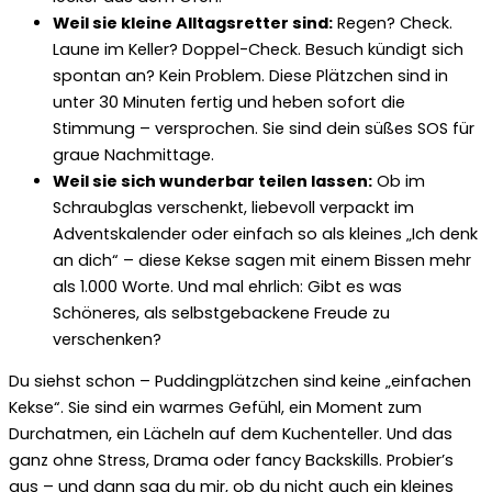
Weil sie kleine Alltagsretter sind:
Regen? Check.
Laune im Keller? Doppel-Check. Besuch kündigt sich
spontan an? Kein Problem. Diese Plätzchen sind in
unter 30 Minuten fertig und heben sofort die
Stimmung – versprochen. Sie sind dein süßes SOS für
graue Nachmittage.
Weil sie sich wunderbar teilen lassen:
Ob im
Schraubglas verschenkt, liebevoll verpackt im
Adventskalender oder einfach so als kleines „Ich denk
an dich“ – diese Kekse sagen mit einem Bissen mehr
als 1.000 Worte. Und mal ehrlich: Gibt es was
Schöneres, als selbstgebackene Freude zu
verschenken?
Du siehst schon – Puddingplätzchen sind keine „einfachen
Kekse“. Sie sind ein warmes Gefühl, ein Moment zum
Durchatmen, ein Lächeln auf dem Kuchenteller. Und das
ganz ohne Stress, Drama oder fancy Backskills. Probier’s
aus – und dann sag du mir, ob du nicht auch ein kleines