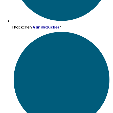
1 Päckchen
Vanillezucker
*